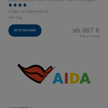
4 Tage, nur Übernachtung
inkl. Flug
ab 867 €
JETZT BUCHEN
Preis pro Person