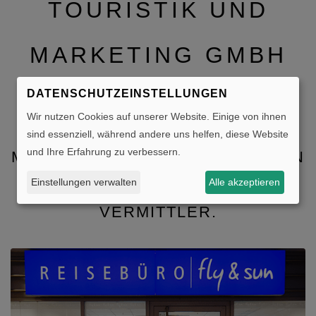
TOURISTIK UND
MARKETING GMBH
Gerne beraten wir Sie zu Ihrem Traumurlaub
DATENSCHUTZEINSTELLUNGEN
Wir nutzen Cookies auf unserer Website. Einige von ihnen
sind essenziell, während andere uns helfen, diese Website
FLY & SUN TOURISTIK UND
und Ihre Erfahrung zu verbessern.
MARKETING GMBH IST BEI ALLEN
ANGEBOTENEN
Einstellungen verwalten
Alle akzeptieren
REISELEISTUNGEN NUR
VERMITTLER.