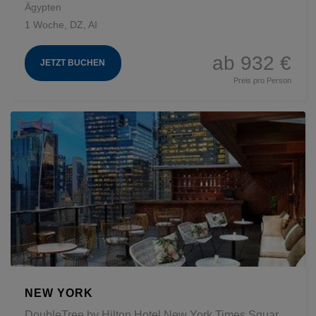
Ägypten
1 Woche, DZ, AI
ab 932 €
JETZT BUCHEN
Preis pro Person
NEW YORK
DoubleTree by Hilton Hotel New York Times Square West